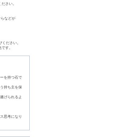
ください。
むらなどが
びください。
色です。
ーを持つ石で
う持ち主を保
遂げられるよ
ス思考になり