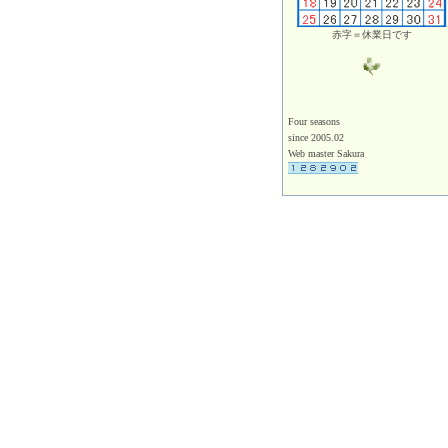
赤字＝休業日です
Four seasons
since 2005.02
Web master Sakura