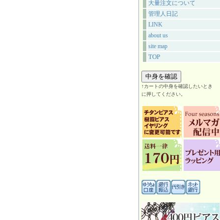
大量注文について
管理人日記
LINK
about us
site map
TOP
↑カートの中身を確認したいとき
に押してください。