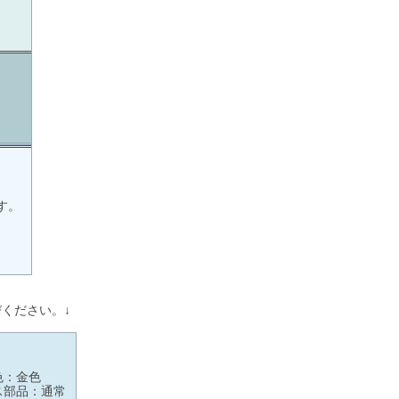
す。
ください。↓
色：金色
ス部品：通常