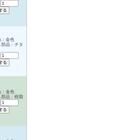
:
色：金色
ス部品：チタ
:
色：金色
ス部品：樹脂
: