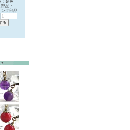
色：金色
ス部品：
リング部品
: