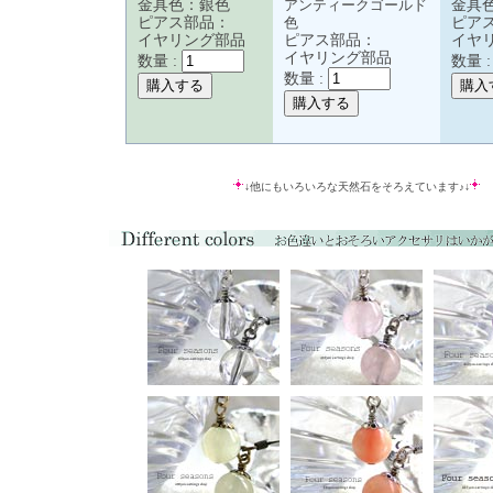
金具色：銀色
アンティークゴールド
金具
ピアス部品：
色
ピア
イヤリング部品
ピアス部品：
イヤ
イヤリング部品
数量 :
数量 
数量 :
↓他にもいろいろな天然石をそろえています♪↓