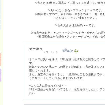
※大きさは2枚目の写真左下に写ってる目盛りをご参考
※丸い石は天然石・ブラックオニキスで
す。
自然素材ですので、若干の形・大きさの違い、傷、色
ございますことをご理解ください。
※石の大きさは直径約8mmです。
※金具色は銀色・アンティークゴールド色・金色からお選
4枚目画像左から銀色・アンティークゴールド色・金
オニキスは災いを退け、邪気を跳ね返す強力な魔除けのパワ
す。
嫉妬や妬みなど他人からの悪意を跳ね返し、害が及ばないよ
護してくれます。
また、意志の力を強くさせ、一度決めたことを最後までやり
うにサポートしてくれると言われています。
○こんな方に好まれています○
邪念や誘惑から身を守ってほしい、意思を強くしたい、プラ
たい