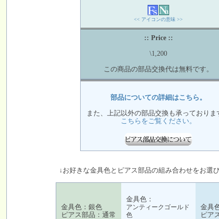
<< アイコンの意味 >>
:: Price ::
\1,200
この商品の部品交換代は無料です。
部品についての詳細はこちら。
また、上記以外の部品交換も承っておりま
こちらをご覧ください。
↓お好きな金具色とピアス部品の組み合わせをお選び
金具色：
金具色：銀色
アンティークゴールド
金具
ピアス部品：通常
色
ピア