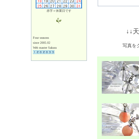
赤字＝休業日です
↓↓
Four seasons
since 2005.02
写真を
Web master Sakura