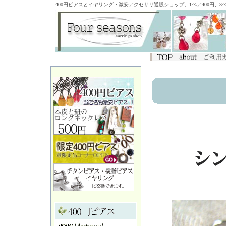
400円ピアスとイヤリング・激安アクセサリ通販ショップ。1ペア400円、