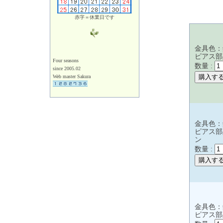
赤字＝休業日です
金具色：
ピアス部
Four seasons
数量 :
since 2005.02
Web master Sakura
金具色：
ピアス部
ン
数量 :
金具色：
ピアス部