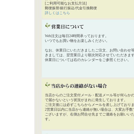
[ご利用可能なお支払方法]
郵便振替/銀行振込/代金引換郵便
詳しくはこちら
Web注文は毎日24時間承っております。
いつでもお買い物をお楽しみください。
なお、休業日にいただきましたご注文、お問い合わせ
きましては、翌営業日より順次対応させていただきま
休業日については右のカレンダーをご参照ください。
当店からのご注文受付メール・配送メール等が何らか
で届かないという状況がまれに発生しております。
ご注文後には必ずこちらからメールを差し上げており
2営業日以内に当店から連絡が無い場合は、大変お手数
ございますが、右側お問合せ先までご連絡をお願いい
す。