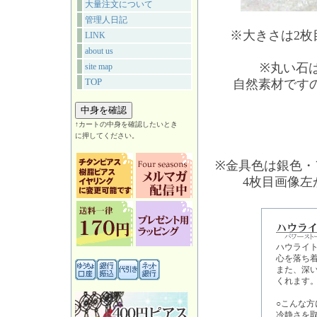
大量注文について
管理人日記
※大きさは2
LINK
about us
※丸い石
site map
TOP
自然素材です
↑カートの中身を確認したいとき
に押してください。
※金具色は銀色・
4枚目画像
ハウライ
心を落ち
また、深
くれます
○こんな方
冷静さを