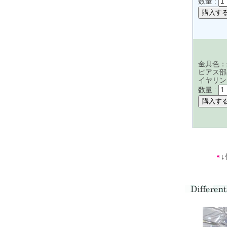
数量 :
金具色：
ピアス部
イヤリン
数量 :