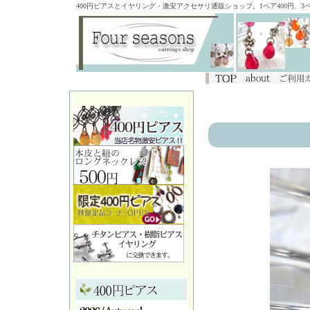
400円ピアスとイヤリング・激安アクセサリ通販ショップ。1ペア400円、