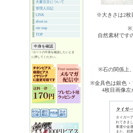
大量注文について
管理人日記
※大きさは2
LINK
about us
※
site map
TOP
自然素材です
↑カートの中身を確認したいとき
に押してください。
※石の関係上
※金具色は銀色・
4枚目画像
タイガー
れてきま
事運や金
また、邪