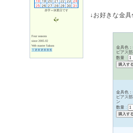
赤字＝休業日です
↓お好きな金
Four seasons
since 2005.02
Web master Sakura
金具色：
ピアス部
数量 :
金具色：
ピアス部
ン
数量 :