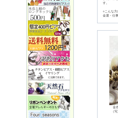
す。
○こんな方
金運・仕
金
（写