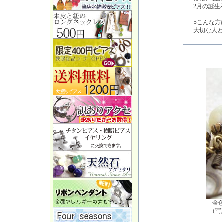
2月の誕生
○こんな方
大切な人
金
（写