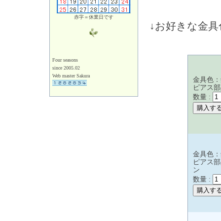
赤字＝休業日です
↓お好きな金
Four seasons
since 2005.02
Web master Sakura
金具色：
ピアス部
数量 :
金具色：
ピアス部
ン
数量 :