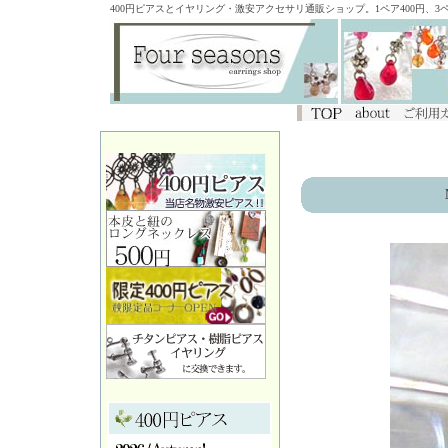
400円ピアスとイヤリング・激安アクセサリ通販ショップ。1ペア400円、