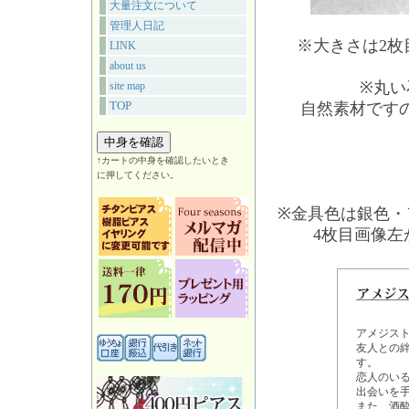
大量注文について
管理人日記
※大きさは2
LINK
about us
※丸い
site map
TOP
自然素材です
↑カートの中身を確認したいとき
に押してください。
※金具色は銀色・
4枚目画像
アメジス
友人との
す。
恋人のい
出会いを
また、酒