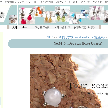
アクセサリ通販ショップ。1ペア400円、3ペアで1000円の激安ピアス・訳ありアクセサリなど！ビー
TOP
>>
400円ピアス Red/Pink/Purple (暖色系)
>
No.64_5...Dot Star (Rose Quartz)