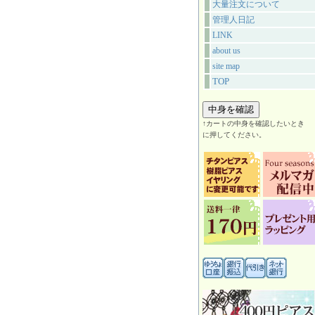
大量注文について
管理人日記
LINK
about us
site map
TOP
↑カートの中身を確認したいとき
に押してください。