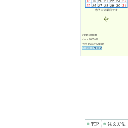
赤字＝休業日です
Four seasons
since 2005.02
Web master Sakura