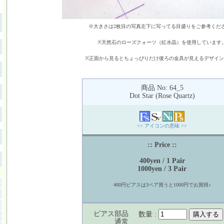
※大きさは2枚目の写真左下に写ってる目盛りをご参考くだ
※天然石のローズクォーツ（紅水晶）を使用しています
※正面から見るとちょっぴりだけ後ろの金具が見えるデザイ
商品 No: 64_5
Dot Star (Rose Quartz)
<< アイコンの意味 >>
:: Price ::
400yen / 1 Pair
1000yen / 3 Pair
400円ピアスは3ペア買うと1000円でお買得♪
ピアス部品
数量 :
通常