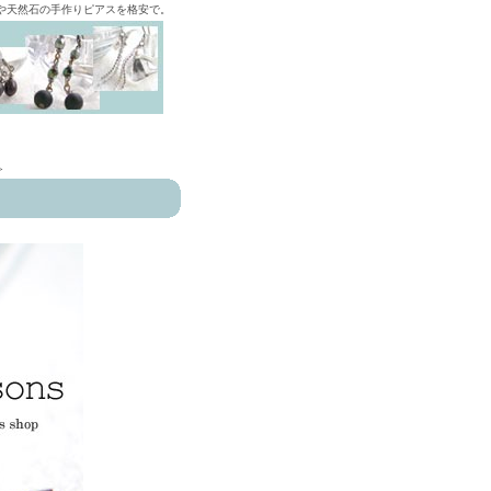
ズや天然石の手作りピアスを格安で。
>