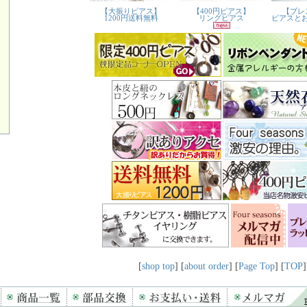
[
shop top
] [
about order
] [
Page Top
] [
TOP
]