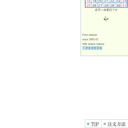
赤字＝休業日です
Four seasons
since 2005.02
Web master Sakura