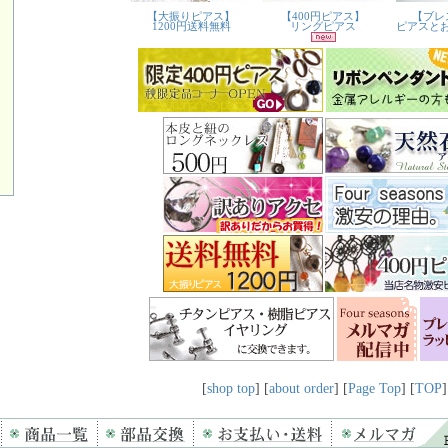
[
shop top
] [
about order
] [
Page Top
] [
TOP
]