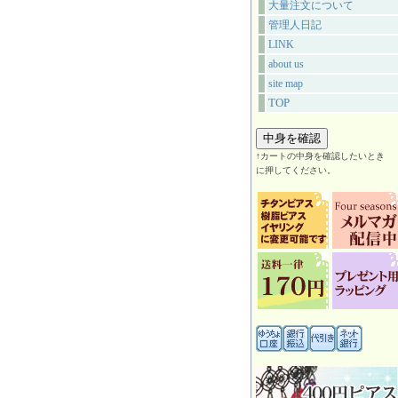
大量注文について
管理人日記
LINK
about us
site map
TOP
↑カートの中身を確認したいとき
に押してください。