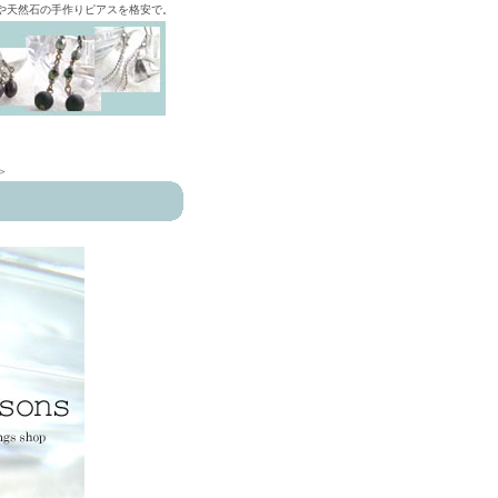
ズや天然石の手作りピアスを格安で。
>