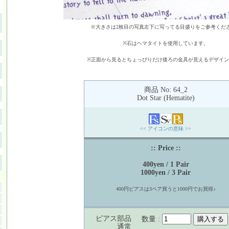
※大きさは2枚目の写真左下に写ってる目盛りをご参考くだ
※石はヘマタイトを使用しています。
※正面から見るとちょっぴりだけ後ろの金具が見えるデザイ
商品 No: 64_2
Dot Star (Hematite)
<< アイコンの意味 >>
:: Price ::
400yen / 1 Pair
1000yen / 3 Pair
400円ピアスは3ペア買うと1000円でお買得♪
ピアス部品
数量 :
通常