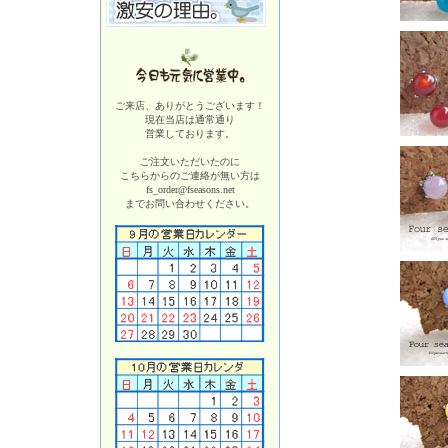
ご来店、ありがとうございます！
現在当店は
通常通り
営業しております。
ご注文いただいたのに
こちらからのご連絡が無い方は
fs_order@fseasons.net
までお問い合わせください。