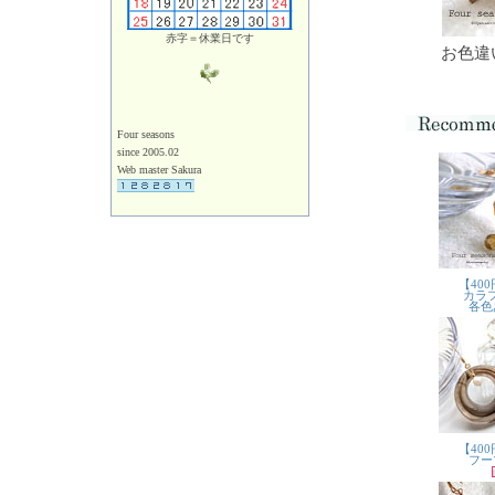
赤字＝休業日です
お色違
Four seasons
since 2005.02
Web master Sakura