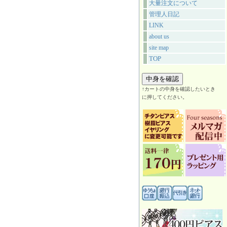
大量注文について
管理人日記
LINK
about us
site map
TOP
↑カートの中身を確認したいとき
に押してください。