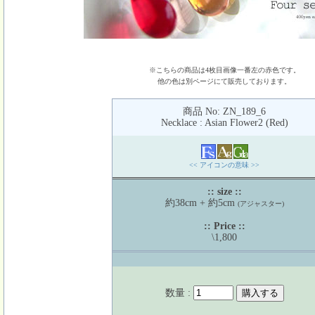
※こちらの商品は4枚目画像一番左の赤色です。
他の色は別ページにて販売しております。
商品 No: ZN_189_6
Necklace : Asian Flower2 (Red)
<< アイコンの意味 >>
:: size ::
約38cm + 約5cm
(アジャスター)
:: Price ::
\1,800
数量 :