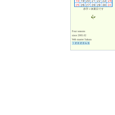
赤字＝休業日です
Four seasons
since 2005.02
Web master Sakura