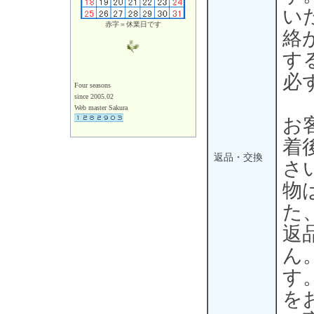
い
赤字＝休業日です
絡
す
必
Four seasons
since 2005.02
Web master Sakura
お
着
返品・交換
さ
物
た
返
ん
す
を