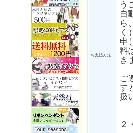
う
自
ら
く
申
料
お支払方法
き
ご
す
扱
２