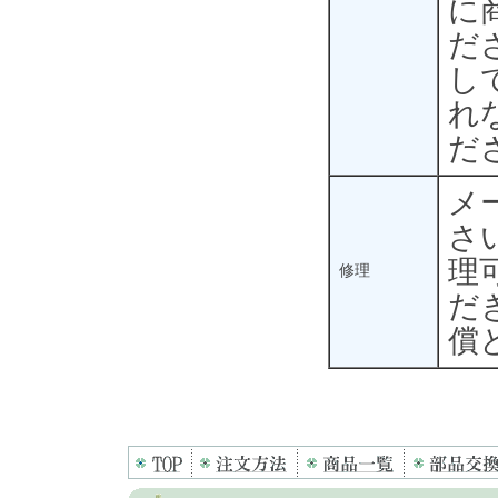
に
だ
し
れ
だ
メ
さ
理
修理
だ
償