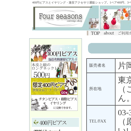
400円ピアスとイヤリング・激安アクセサリ通販ショップ。1ペア400円、
片岡
販売者名
東京
（
所在地
ん
03-
（
TEL/FAX
い