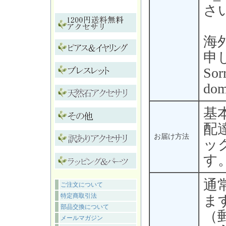
さ
海
申
Sorr
dom
基
配
お届け方法
ッ
す
通
ご注文について
特定商取引法
ま
部品交換について
（
メールマガジン