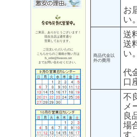
お
い
送
ご来店、ありがとうございます！
現在当店は
通常通り
営業しております。
送
ご注文いただいたのに
い
こちらからのご連絡が無い方は
商品代金以
fs_order@fseasons.net
外の費用
までお問い合わせください。
代
口
不
メ
良
場
す