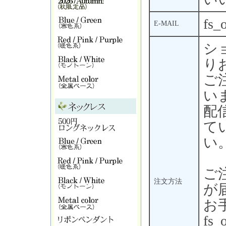
fs_
E-MAIL
シ
り
ご
い
配
て
い
ご
注文方法
が
お
fs