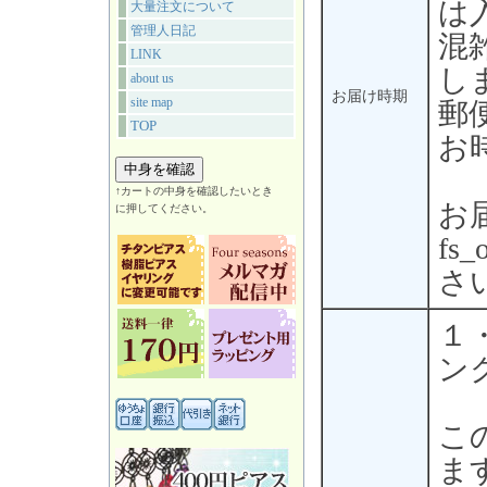
は
大量注文について
管理人日記
混
LINK
し
about us
お届け時期
site map
郵
TOP
お
↑カートの中身を確認したいとき
お
に押してください。
fs
さ
１
ン
こ
ま