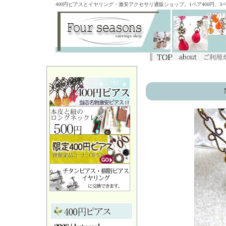
400円ピアスとイヤリング・激安アクセサリ通販ショップ。1ペア400円、