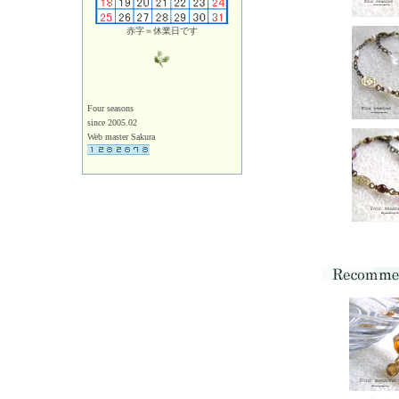
赤字＝休業日です
Four seasons
since 2005.02
Web master Sakura