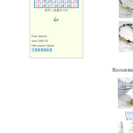
赤字＝休業日です
Four seasons
since 2005.02
Web master Sakura