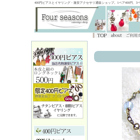
400円ピアスとイヤリング・激安アクセサリ通販ショップ。1ペア400円、