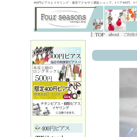
400円ピアスとイヤリング・激安アクセサリ通販ショップ。1ペア400円、