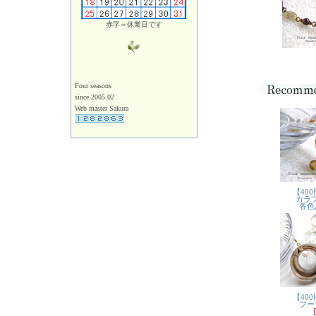
赤字＝休業日です
Four seasons
since 2005.02
Web master Sakura