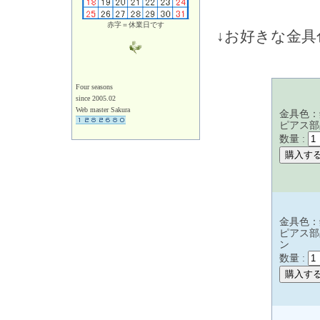
赤字＝休業日です
↓お好きな金
Four seasons
since 2005.02
Web master Sakura
金具色：
ピアス部
数量 :
金具色：
ピアス部
ン
数量 :