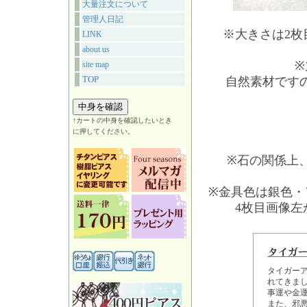
大量注文について
管理人日記
※大きさは2
LINK
about us
※
site map
TOP
自然素材です
↑カートの中身を確認したいとき
に押してください。
※石の関係上
※金具色は銀色・
4枚目画像
タイガー
れてきま
事運や金
また、邪