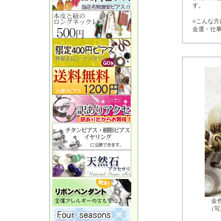
す。
○こんな方
金運・仕
金
（写