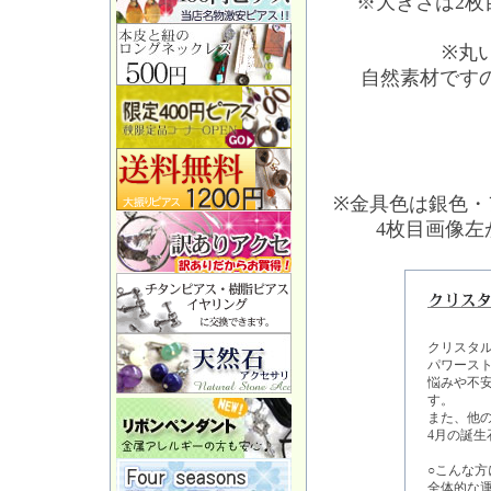
※大きさは2
※丸
自然素材です
※金具色は銀色・
4枚目画像
クリスタ
パワース
悩みや不
す。
また、他
4月の誕生
○こんな方
全体的な