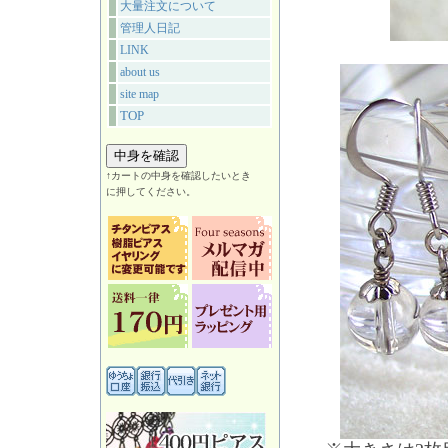
大量注文について
管理人日記
LINK
about us
site map
TOP
↑カートの中身を確認したいとき
に押してください。