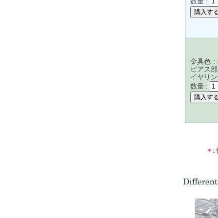
数量 :
金具色：
ピアス部
イヤリン
数量 :