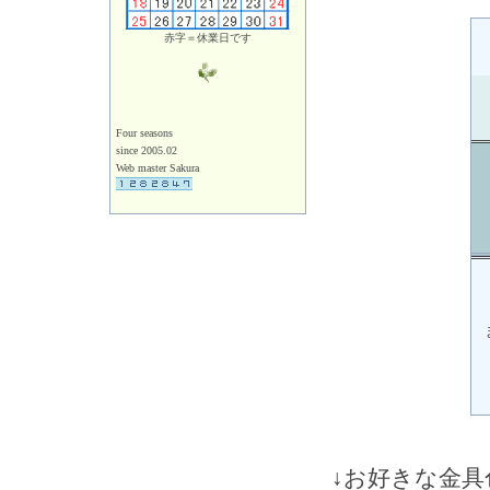
赤字＝休業日です
Four seasons
since 2005.02
Web master Sakura
↓お好きな金