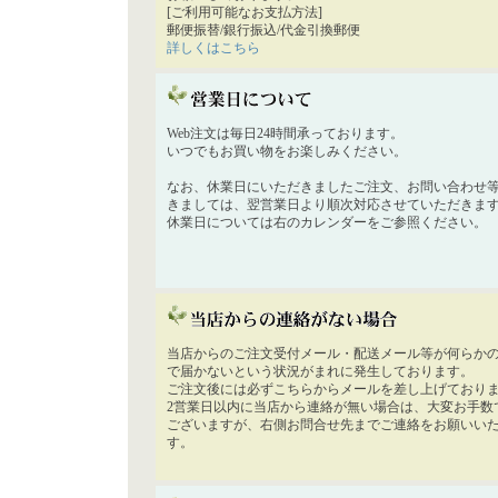
[ご利用可能なお支払方法]
郵便振替/銀行振込/代金引換郵便
詳しくはこちら
Web注文は毎日24時間承っております。
いつでもお買い物をお楽しみください。
なお、休業日にいただきましたご注文、お問い合わせ
きましては、翌営業日より順次対応させていただきま
休業日については右のカレンダーをご参照ください。
当店からのご注文受付メール・配送メール等が何らか
で届かないという状況がまれに発生しております。
ご注文後には必ずこちらからメールを差し上げており
2営業日以内に当店から連絡が無い場合は、大変お手数
ございますが、右側お問合せ先までご連絡をお願いい
す。