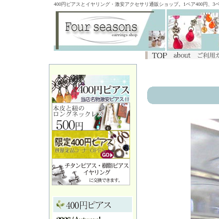
400円ピアスとイヤリング・激安アクセサリ通販ショップ。1ペア400円、