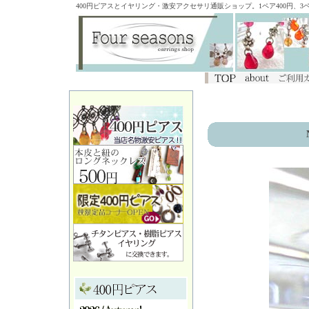
400円ピアスとイヤリング・激安アクセサリ通販ショップ。1ペア400円、