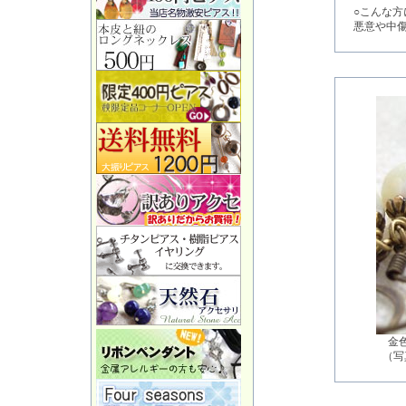
○こんな方
悪意や中
金
（写