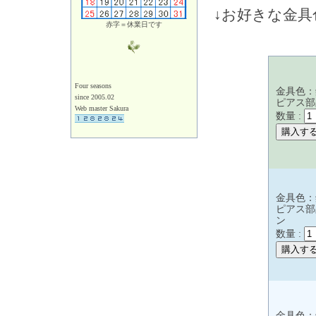
↓お好きな金
赤字＝休業日です
Four seasons
金具色：
since 2005.02
ピアス部
Web master Sakura
数量 :
金具色：
ピアス部
ン
数量 :
金具色：