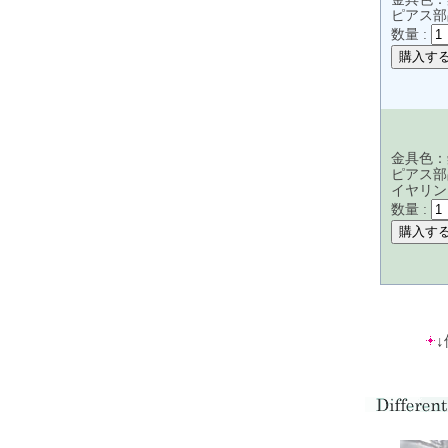
ピアス部
数量 :
金具色：
ピアス部
イヤリン
数量 :