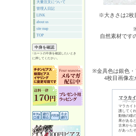
大量注文について
管理人日記
※大きさは2
LINK
about us
site map
TOP
自然素材です
↑カートの中身を確認したいとき
に押してください。
※金具色は銀色・
4枚目画像
マラカイ
護してく
動物の瞳
果がある
古来から
があった