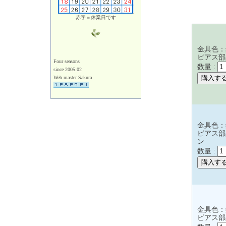
赤字＝休業日です
金具色：
ピアス部
Four seasons
数量 :
since 2005.02
Web master Sakura
金具色：
ピアス部
ン
数量 :
金具色：
ピアス部