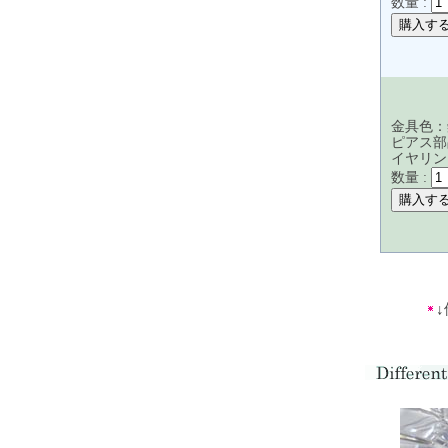
数量 :
金具色：
ピアス部
イヤリン
数量 :