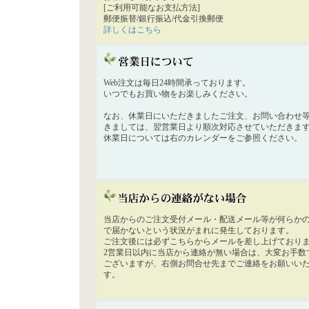
[ご利用可能なお支払方法]
郵便振替/銀行振込/代金引換郵便
詳しくはこちら
Web注文は毎日24時間承っております。
いつでもお買い物をお楽しみください。
なお、休業日にいただきましたご注文、お問い合わせ
きましては、翌営業日より順次対応させていただきま
休業日については右のカレンダーをご参照ください。
当店からのご注文受付メール・配送メール等が何らか
で届かないという状況がまれに発生しております。
ご注文後には必ずこちらからメールを差し上げており
2営業日以内に当店から連絡が無い場合は、大変お手数
ございますが、右側お問合せ先までご連絡をお願いい
す。