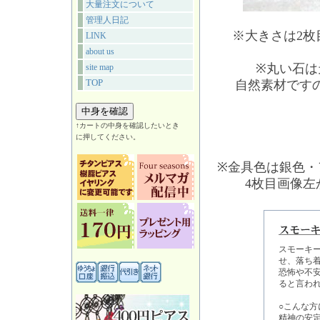
大量注文について
管理人日記
※大きさは2
LINK
about us
※丸い石は
site map
TOP
自然素材です
↑カートの中身を確認したいとき
に押してください。
※金具色は銀色・
4枚目画像
スモーキ
せ、落ち
恐怖や不
ると言わ
○こんな方
精神の安