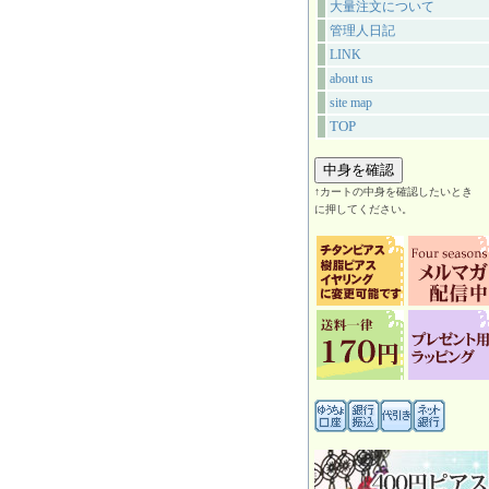
大量注文について
管理人日記
LINK
about us
site map
TOP
↑カートの中身を確認したいとき
に押してください。