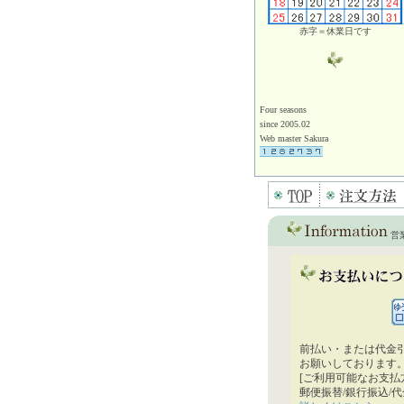
赤字＝休業日です
Four seasons
since 2005.02
Web master Sakura
営
前払い・または代金
お願いしております
[ご利用可能なお支払
郵便振替/銀行振込/