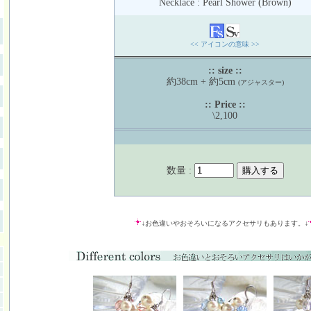
Necklace : Pearl Shower (Brown)
<< アイコンの意味 >>
:: size ::
約38cm + 約5cm
(アジャスター)
:: Price ::
\2,100
数量 :
↓お色違いやおそろいになるアクセサリもあります。↓