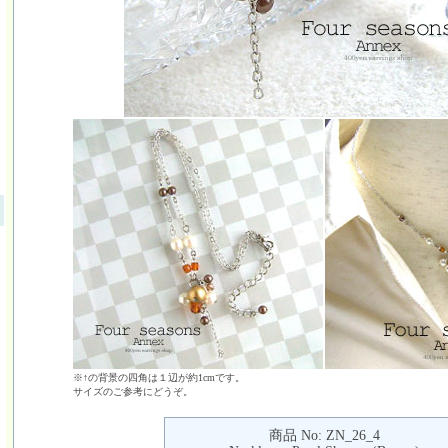
※↑の背景の四角は１辺が約1cmです。
サイズのご参考にどうぞ。
商品 No: ZN_26_4