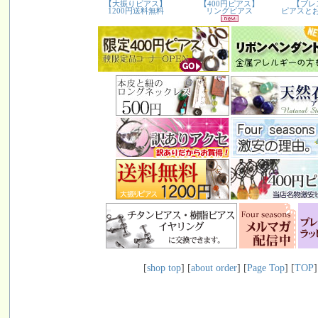
[
shop top
] [
about order
] [
Page Top
] [
TOP
]