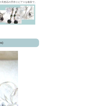
ズや天然石の手作りピアスを格安で。
wn)