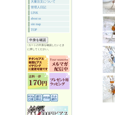
大量注文について
管理人日記
LINK
about us
site map
TOP
↑カートの中身を確認したいとき
に押してください。