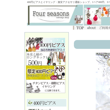
400円ピアスとイヤリング・激安アクセサリ通販ショップ。1ペア400円、