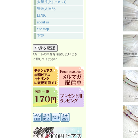
大量注文について
管理人日記
LINK
about us
site map
TOP
↑カートの中身を確認したいとき
に押してください。