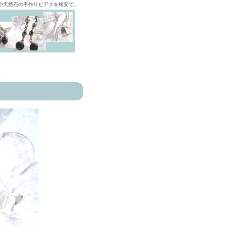
ズや天然石の手作りピアスを格安で。
>