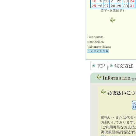
赤字＝休業日です
Four seasons
since 2005.02
Web master Sakura
営
前払い・または代金
お願いしております
[ご利用可能なお支払
郵便振替/銀行振込/