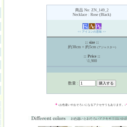
商品 No: ZN_149_2
Necklace : Rose (Black)
<< アイコンの意味 >>
:: size ::
約38cm + 約5cm
(アジャスター)
:: Price ::
\1,900
数量 :
↓お色違いやおそろいになるアクセサリもあります。↓