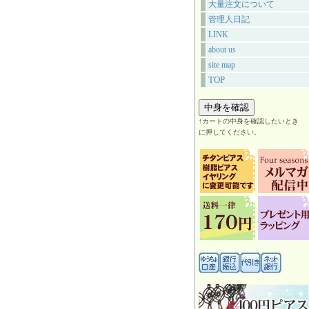
大量注文について
管理人日記
LINK
about us
site map
TOP
↑カートの中身を確認したいとき
に押してください。