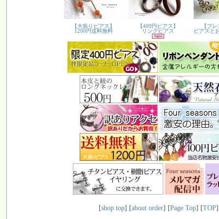
[
shop top
] [
about order
] [
Page Top
] [
TOP
]