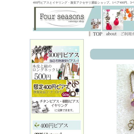
400円ピアスとイヤリング・激安アクセサリ通販ショップ。1ペア400円、