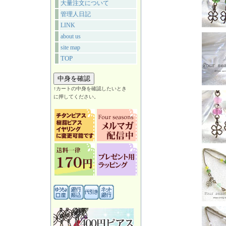
大量注文について
管理人日記
LINK
about us
site map
TOP
↑カートの中身を確認したいとき
に押してください。