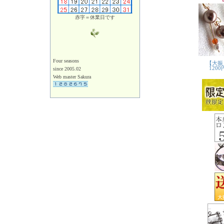
赤字＝休業日です
Four seasons
since 2005.02
Web master Sakura