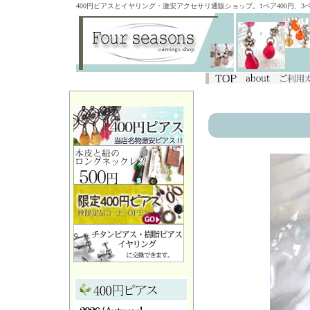
400円ピアスとイヤリング・激安アクセサリ通販ショップ。1ペア400円、