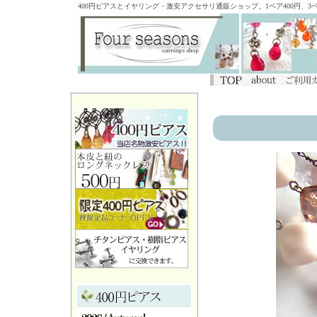
400円ピアスとイヤリング・激安アクセサリ通販ショップ。1ペア400円、