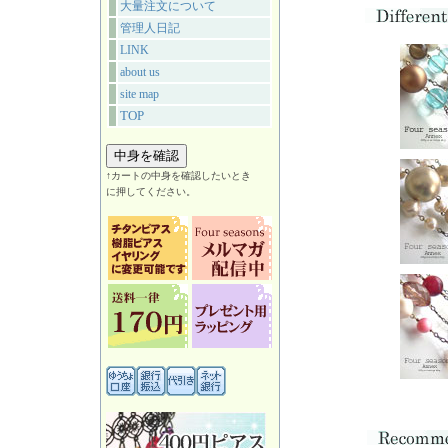
大量注文について
管理人日記
LINK
about us
site map
TOP
↑カートの中身を確認したいとき
に押してください。