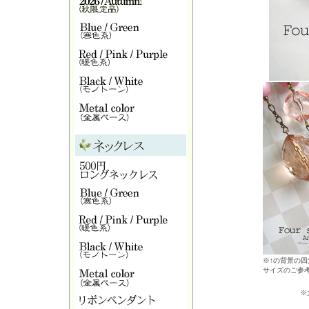
※↑の背景の四
サイズのご参
※