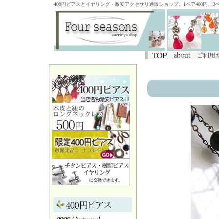
400円ピアスとイヤリング・激安アクセサリ通販ショップ。1ペア400円、