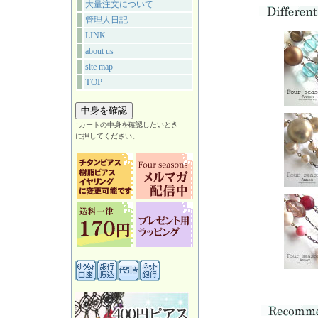
大量注文について
管理人日記
LINK
about us
site map
TOP
↑カートの中身を確認したいとき
に押してください。