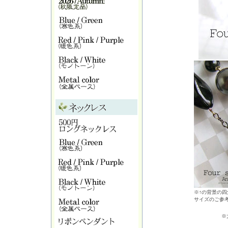
※↑の背景の四
サイズのご参
※