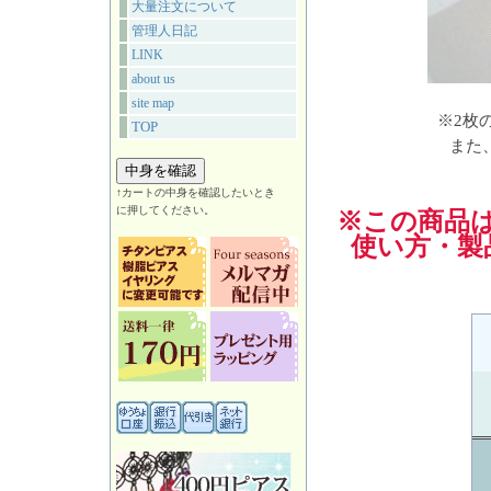
大量注文について
管理人日記
LINK
about us
site map
※2枚
TOP
また
↑カートの中身を確認したいとき
に押してください。
※この商品
使い方・製