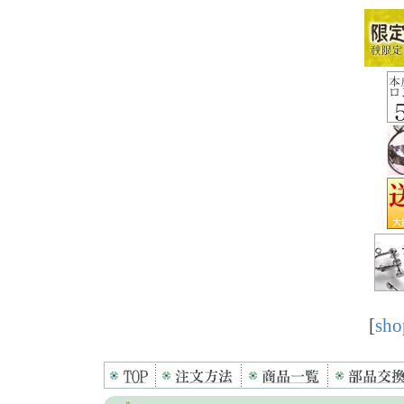
[
sho