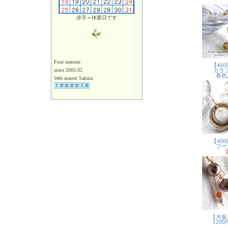
赤字＝休業日です
Four seasons
since 2005.02
Web master Sakura