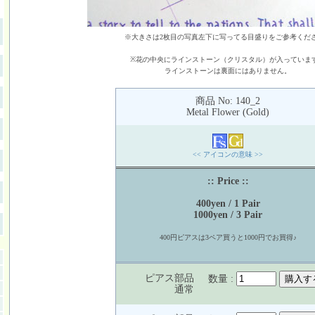
※大きさは2枚目の写真左下に写ってる目盛りをご参考くだ
※花の中央にラインストーン（クリスタル）が入っていま
ラインストーンは裏面にはありません。
商品 No: 140_2
Metal Flower (Gold)
<< アイコンの意味 >>
:: Price ::
400yen / 1 Pair
1000yen / 3 Pair
400円ピアスは3ペア買うと1000円でお買得♪
ピアス部品
数量 :
通常