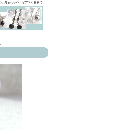
ズや天然石の手作りピアスを格安で。
>