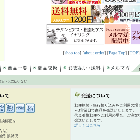
[
shop top
] [
about order
] [
Page Top
] [
TOP
]
業日・お支払いなど
郵便振替・銀行振り込みをご利用の場
～3営業日で商品を発送いたします。
代金引換郵便をご利用の場合、ご注文後
発送いたします。
引換郵便を
詳しくはこちら
。
方法]
代金引換郵便