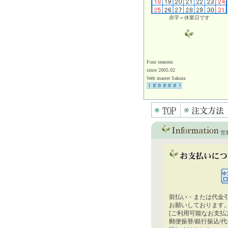
赤字＝休業日です
Four seasons
since 2005.02
Web master Sakura
営
前払い・または代金
お願いしております
[ご利用可能なお支払
郵便振替/銀行振込/