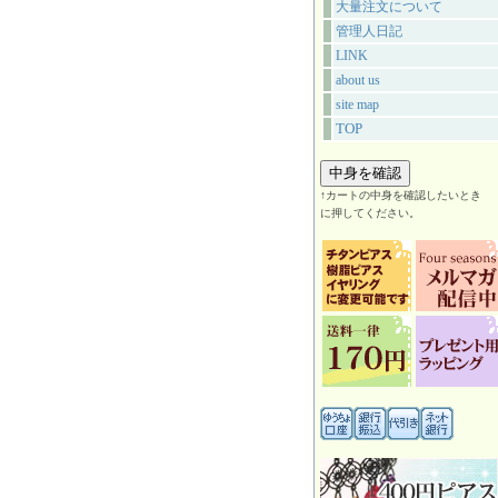
大量注文について
管理人日記
LINK
about us
site map
TOP
↑カートの中身を確認したいとき
に押してください。