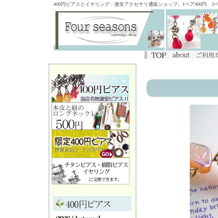
400円ピアスとイヤリング・激安アクセサリ通販ショップ。1ペア400円、