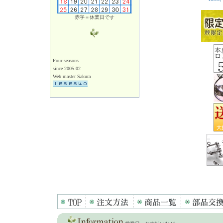
赤字＝休業日です
Four seasons
since 2005.02
Web master Sakura