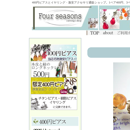
400円ピアスとイヤリング・激安アクセサリ通販ショップ。1ペア400円、