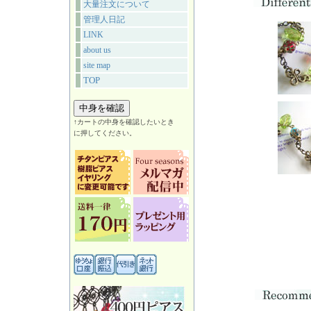
大量注文について
管理人日記
LINK
about us
site map
TOP
↑カートの中身を確認したいとき
に押してください。