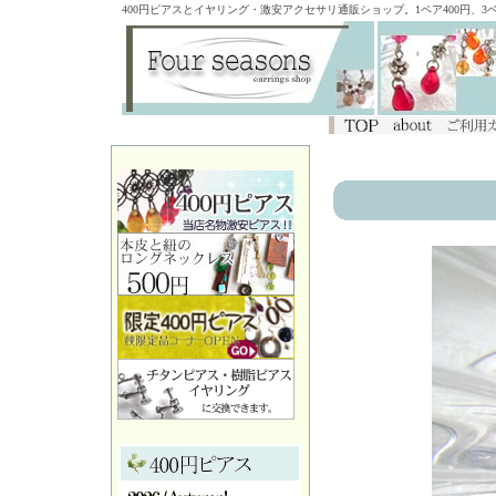
400円ピアスとイヤリング・激安アクセサリ通販ショップ。1ペア400円、