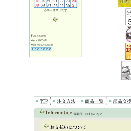
赤字＝休業日です
Four seasons
since 2005.02
Web master Sakura
営業日・お支払いなど