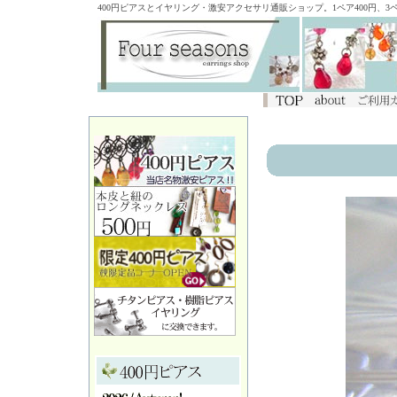
400円ピアスとイヤリング・激安アクセサリ通販ショップ。1ペア400円、