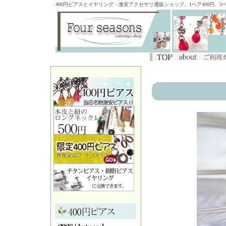
400円ピアスとイヤリング・激安アクセサリ通販ショップ。1ペア400円、