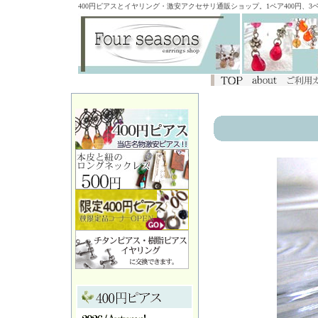
400円ピアスとイヤリング・激安アクセサリ通販ショップ。1ペア400円、