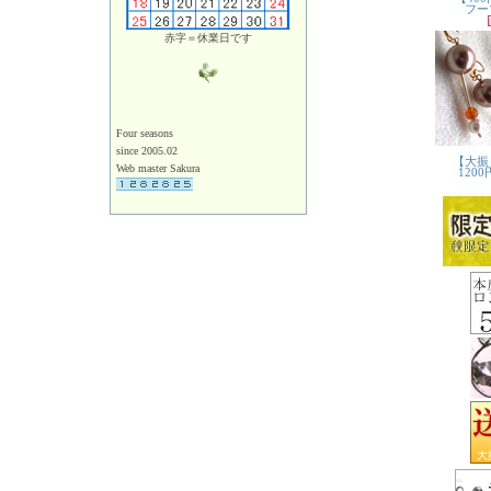
赤字＝休業日です
Four seasons
since 2005.02
Web master Sakura