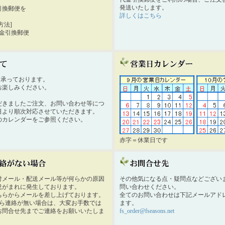
発送いたします。
引換郵便を
詳しくはこちら
。
方法]
代金引換郵便
時間承っております。
お楽しみください。
だきましたご注文、お問い合わせ等につ
日より順次対応させていただきます。
のカレンダーをご参照ください。
赤字＝休業日です
付メール・配送メール等が何らかの原因
その他気になる点・疑問点などござい
況がまれに発生しております。
問い合わせください。
ちらからメールを差し上げております。
全てのお問い合わせは下記メールアド
から連絡が無い場合は、大変お手数では
ます。
お問合せ先までご連絡をお願いいたしま
fs_order@fseasons.net