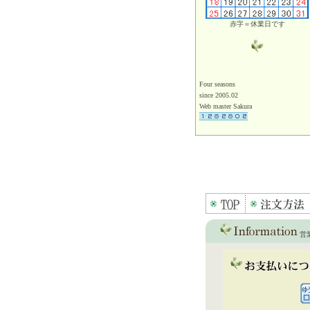
赤字＝休業日です
Four seasons
since 2005.02
Web master Sakura
営