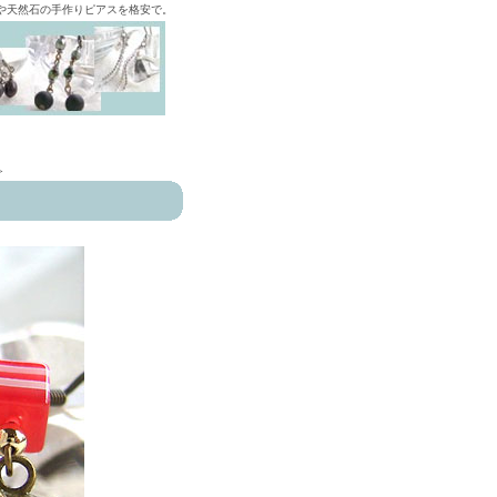
ズや天然石の手作りピアスを格安で。
>