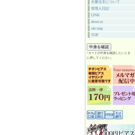
大量注文について
管理人日記
LINK
about us
site map
TOP
↑カートの中身を確認したいとき
に押してください。