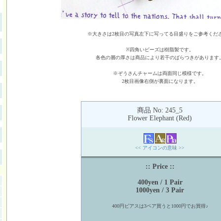
※大きさは2枚目の写真左下に写ってる目盛りをご参考くだ
※四角いビーズは樹脂製です。
各色の層の厚さは商品により若干のばらつきがあります
※ぞうさんチャームは両面同じ模様です。
2枚目画像右側が裏面になります。
商品 No: 245_5
Flower Elephant (Red)
<< アイコンの意味 >>
:: Price ::
400yen / 1 Pair
1000yen / 3 Pair
400円ピアスは3ペア買うと1000円でお買得♪