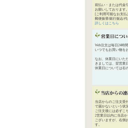
前払い・または代金
お願いしております
[ご利用可能なお支払
郵便振替/銀行振込/
詳しくはこちら
Web注文は毎日24
いつでもお買い物を
なお、休業日にいた
きましては、翌営業
休業日については右
当店からのご注文受
で届かないという状
ご注文後には必ずこ
2営業日以内に当店
ございますが、右側
す。