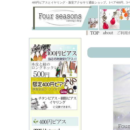
400円ピアスとイヤリング・激安アクセサリ通販ショップ。1ペア400円、