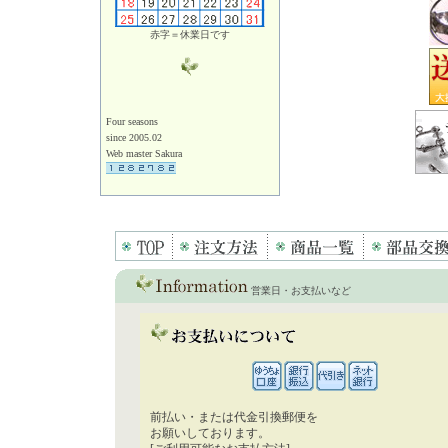
赤字＝休業日です
Four seasons
since 2005.02
Web master Sakura
営業日・お支払いなど
前払い・または代金引換郵便を
お願いしております。