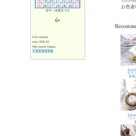
お色違
赤字＝休業日です
Four seasons
since 2005.02
Web master Sakura