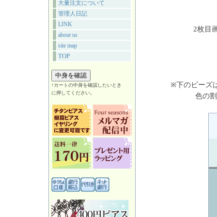
大量注文について
管理人日記
LINK
2枚目
about us
site map
TOP
※下のビーズ
↑カートの中身を確認したいとき
に押してください。
色の割