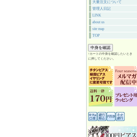
大量注文について
管理人日記
LINK
about us
site map
TOP
↑カートの中身を確認したいとき
に押してください。