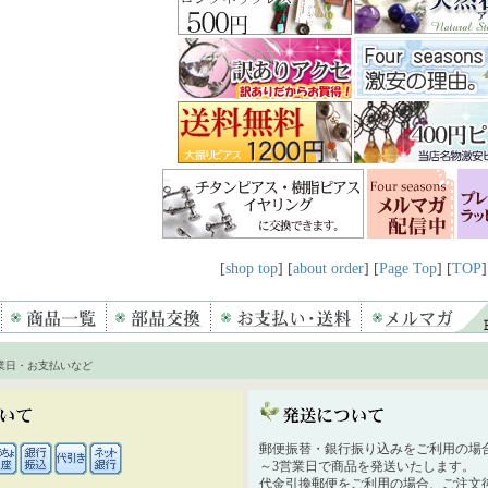
[
shop top
] [
about order
] [
Page Top
] [
TOP
]
業日・お支払いなど
郵便振替・銀行振り込みをご利用の場
～3営業日で商品を発送いたします。
代金引換郵便をご利用の場合、ご注文後