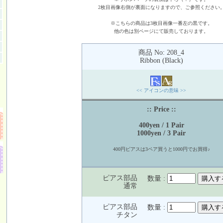
2枚目画像右側が裏面になりますので、ご参照ください
※こちらの商品は3枚目画像一番左の黒です。
他の色は別ページにて販売しております。
商品 No: 208_4
Ribbon (Black)
<< アイコンの意味 >>
:: Price ::
400yen / 1 Pair
1000yen / 3 Pair
400円ピアスは3ペア買うと1000円でお買得♪
ピアス部品
数量 :
通常
ピアス部品
数量 :
チタン