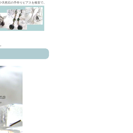
ズや天然石の手作りピアスを格安で。
>