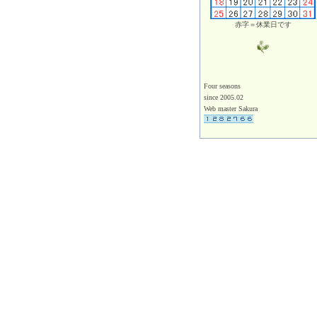
赤字＝休業日です
Four seasons
since 2005.02
Web master Sakura