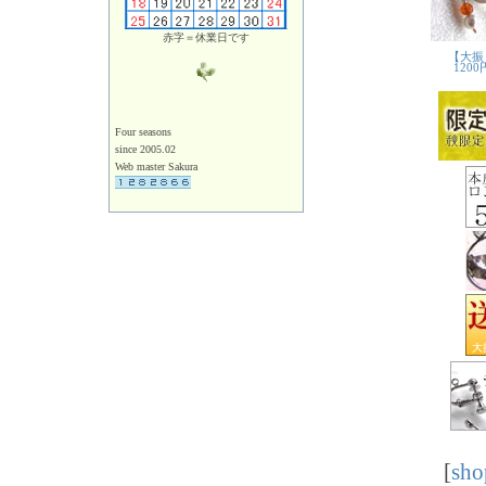
赤字＝休業日です
Four seasons
since 2005.02
Web master Sakura
[
sho