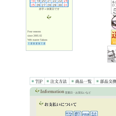
赤字＝休業日です
Four seasons
since 2005.02
Web master Sakura
営業日・お支払いなど