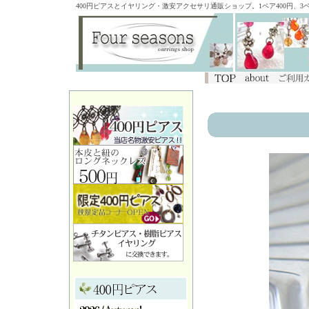
400円ピアスとイヤリング・激安アクセサリ通販ショップ。1ペア400円、