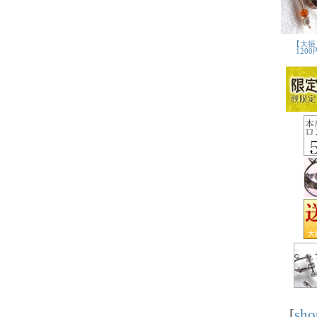
[
sho