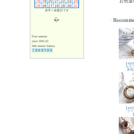
お色違
赤字＝休業日です
Four seasons
since 2005.02
Web master Sakura