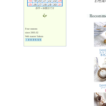
お色違
赤字＝休業日です
Four seasons
since 2005.02
Web master Sakura