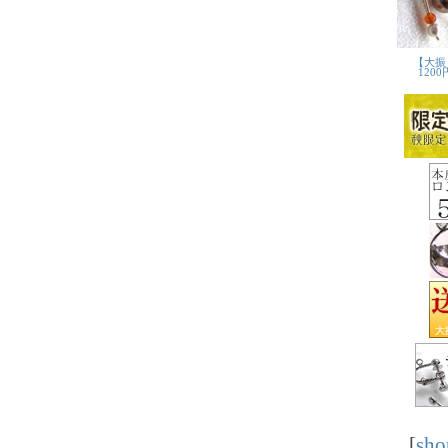
[
sho