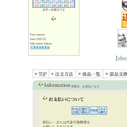
赤字＝休業日です
Four seasons
since 2005.02
Web master Sakura
[
sho
営業日・お支払いなど
前払い・または代金引換郵便を
お願いしております。