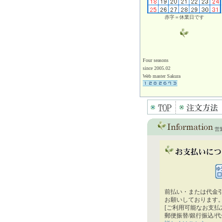
赤字＝休業日です
Four seasons
since 2005.02
Web master Sakura
営
前払い・または代金
お願いしております
[ご利用可能なお支払
郵便振替/銀行振込/