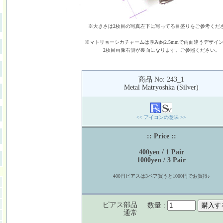
※大きさは2枚目の写真左下に写ってる目盛りをご参考くだ
※マトリョーシカチャームは厚み約2.5mmで両面違うデザイ
2枚目画像右側が裏面になります。ご参照ください。
商品 No: 243_1
Metal Matryoshka (Silver)
<< アイコンの意味 >>
:: Price ::
400yen / 1 Pair
1000yen / 3 Pair
400円ピアスは3ペア買うと1000円でお買得♪
ピアス部品
数量 :
通常