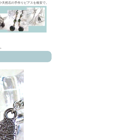
ズや天然石の手作りピアスを格安で。
>