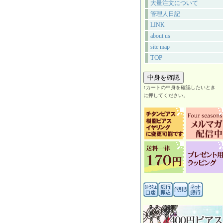
大量注文について
管理人日記
LINK
about us
site map
TOP
↑カートの中身を確認したいとき
に押してください。