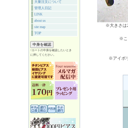
大量注文について
管理人日記
LINK
about us
※大きさは
site map
TOP
※こ
↑カートの中身を確認したいとき
に押してください。
※アイボ