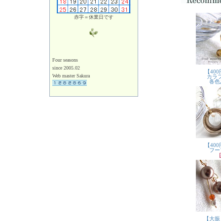
赤字＝休業日です
Four seasons
since 2005.02
Web master Sakura