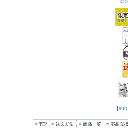
[
sho