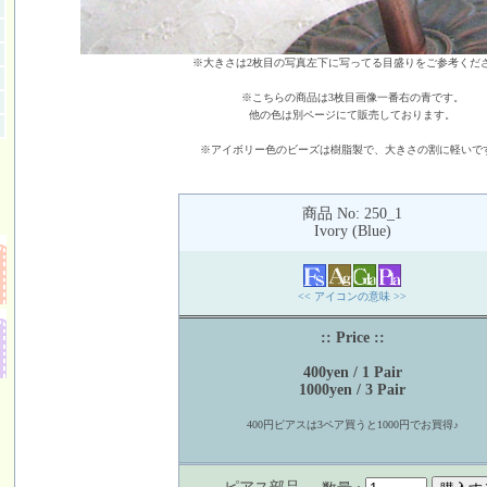
※大きさは2枚目の写真左下に写ってる目盛りをご参考くだ
※こちらの商品は3枚目画像一番右の青です。
他の色は別ページにて販売しております。
※アイボリー色のビーズは樹脂製で、大きさの割に軽いで
商品 No: 250_1
Ivory (Blue)
<< アイコンの意味 >>
:: Price ::
400yen / 1 Pair
1000yen / 3 Pair
400円ピアスは3ペア買うと1000円でお買得♪