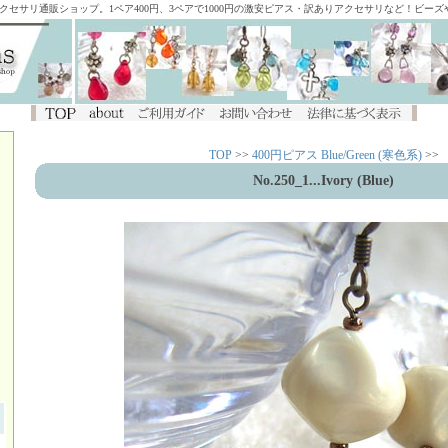
アクセサリ通販ショップ。1ペア400円、3ペアで1000円の激安ピアス・訳ありアクセサリなど！ビー
TOP
>>
400円ピアス Blue/Green (寒色系)
>>
No.250_1
...Ivory (Blue)