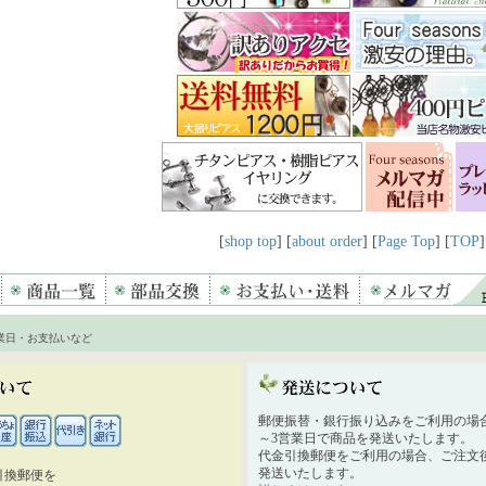
[
shop top
] [
about order
] [
Page Top
] [
TOP
]
業日・お支払いなど
郵便振替・銀行振り込みをご利用の場
～3営業日で商品を発送いたします。
代金引換郵便をご利用の場合、ご注文後
発送いたします。
引換郵便を