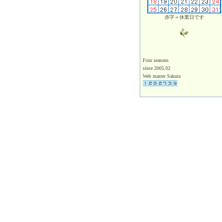
赤字＝休業日です
Four seasons
since 2005.02
Web master Sakura