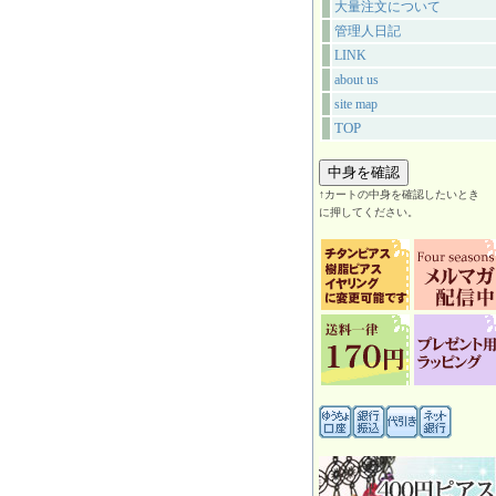
大量注文について
管理人日記
LINK
about us
site map
TOP
↑カートの中身を確認したいとき
に押してください。