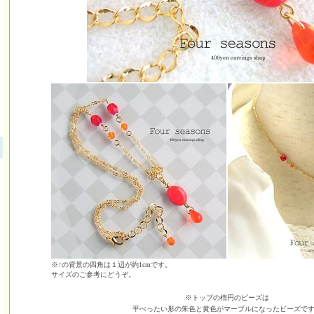
※↑の背景の四角は１辺が約1cmです。
サイズのご参考にどうぞ。
※トップの楕円のビーズは
平べったい形の朱色と黄色がマーブルになったビーズで