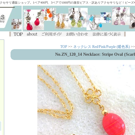
アクセサリ通販ショップ。1ペア400円、3ペアで1000円の激安ピアス・訳ありアクセサリなど！ビー
TOP
>>
ネックレス Red/Pink/Purple (暖色系)
>>
No.ZN_120_14 Necklace: Stripe Oval (Scarl