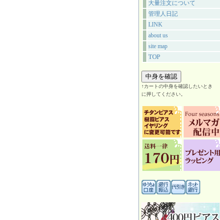
大量注文について
管理人日記
LINK
about us
site map
TOP
↑カートの中身を確認したいとき
に押してください。