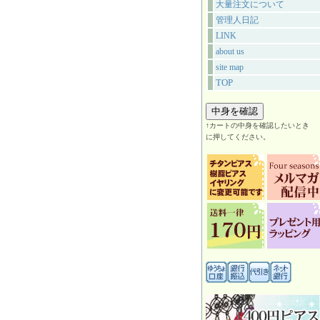
大量注文について
管理人日記
LINK
about us
site map
TOP
↑カートの中身を確認したいとき
に押してください。