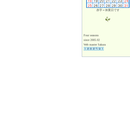
赤字＝休業日です
Four seasons
since 2005.02
Web master Sakura