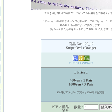
※大きさは2枚目の写真左下に写ってる目盛りをご参考くだ
※平べったい形の白とオレンジと茶がマーブルになったビー
色の割合は品物によって異なります。
（なるべく似たものをセットにしてお届けいたします。
商品 No: 120_12
Stripe Oval (Orange)
<< アイコンの意味 >>
:: Price ::
400yen / 1 Pair
1000yen / 3 Pair
400円ピアスは3ペア買うと1000円でお買得♪
ピアス部品
数量 :
通常