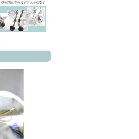
ズや天然石の手作りピアスを格安で。
>