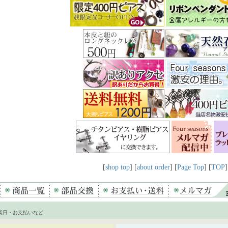
[
shop top
] [
about order
] [
Page Top
] [
TOP
]
業日・お支払いなど