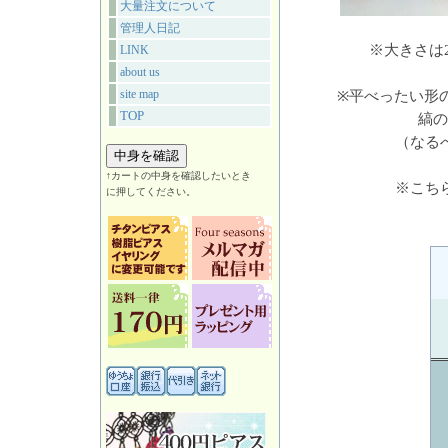
大量注文について
管理人日記
※大きさは
LINK
about us
site map
※平べったい形
TOP
縞の
（なる
↑カートの中身を確認したいとき
※こち
に押してください。