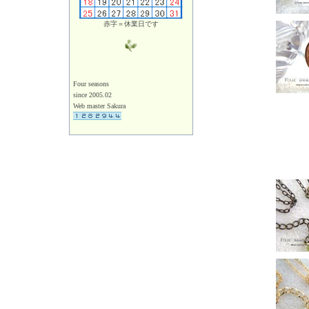
赤字＝休業日です
Four seasons
since 2005.02
Web master Sakura