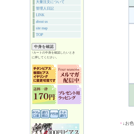
大量注文について
管理人日記
LINK
about us
site map
TOP
↑カートの中身を確認したいとき
に押してください。
↓お