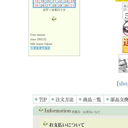
赤字＝休業日です
Four seasons
since 2005.02
Web master Sakura
[
sho
営業日・お支払いなど