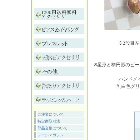
※2段目
※星形と楕円形
のビー
ハンドメ
乳白色グリ
ご注文について
特定商取引法
部品交換について
メールマガジン