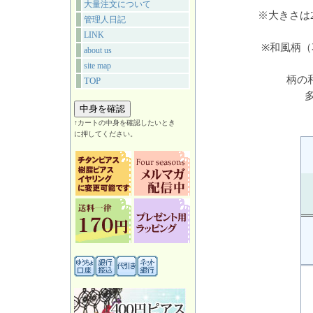
大量注文について
※大きさは
管理人日記
LINK
※和風柄
about us
site map
柄の
TOP
↑カートの中身を確認したいとき
に押してください。