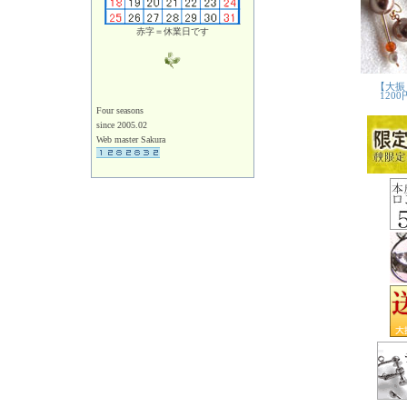
赤字＝休業日です
Four seasons
since 2005.02
Web master Sakura