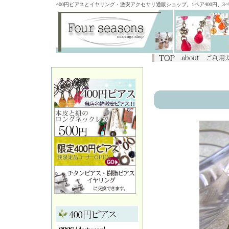
400円ピアスとイヤリング・激安アクセサリ通販ショップ。1ペア400円、